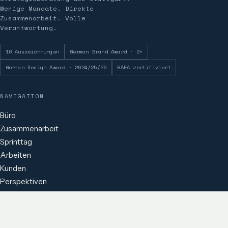
Wenige Mandate. Direkte
Zusammenarbeit. Volle
Verantwortung.
16 Auszeichnungen
German Brand Award · 2×
German Design Award · 2024/25/26
BAFA zertifiziert
NAVIGATION
Büro
Zusammenarbeit
Sprinttag
Arbeiten
Kunden
Perspektiven
Mandat besprechen
KONTAKT